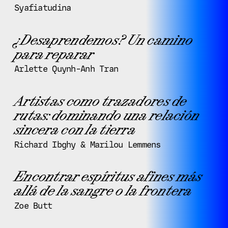
Syafiatudina
¿Desaprendemos? Un camino
para reparar
Arlette Quynh-Anh Tran
Artistas como trazadores de
rutas: dominando una relación
sincera con la tierra
Richard Ibghy & Marilou Lemmens
Encontrar espíritus afines más
allá de la sangre o la frontera
Zoe Butt