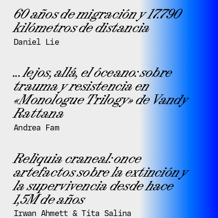
60 años de migración y 17.790
kilómetros de distancia
Daniel Lie
... lejos, allá, el óceano: sobre
trauma y resistencia en
«Monologue Trilogy» de Vandy
Rattana
Andrea Fam
Reliquia craneal: once
artefactos sobre la extinción y
la supervivencia desde hace
1,5M de años
Irwan Ahmett & Tita Salina