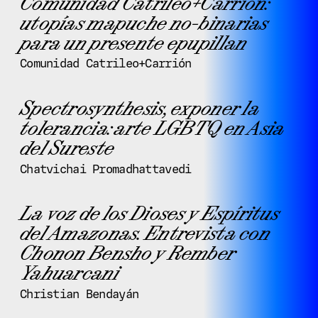
Comunidad Catrileo+Carrión:
utopías mapuche no-binarias
para un presente epupillan
Comunidad Catrileo+Carrión
Spectrosynthesis, exponer la
tolerancia: arte LGBTQ en Asia
del Sureste
Chatvichai Promadhattavedi
La voz de los Dioses y Espíritus
del Amazonas. Entrevista con
Chonon Bensho y Rember
Yahuarcani
Christian Bendayán