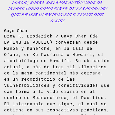
PUBLIC, SOBRE SISTEMAS AUTÓNOMOS DE
INTERCAMBIO COMO PARTE DE LAS ACCIONES
QUE REALIZAN EN HONOLULU Y KĀNEʻOHE,
OʻAHU.
Gaye Chan
Drew K. Broderick y Gaye Chan (de
EATING IN PUBLIC) conversan desde
Mānoa y Kāneʻohe, en la isla de
Oʻahu, en Ka Paeʻāina o Hawaiʻi, el
archipiélago de Hawaiʻi. Su ubicación
actual, a más de tres mil kilómetros
de la masa continental más cercana,
es un recordatorio de las
vulnerabilidades y conectividades que
dan forma a la vida diaria en el
centro de Moananuiākea, el Pacífico.
El intercambio que sigue, el cual se
detiene en sus respectivas prácticas,