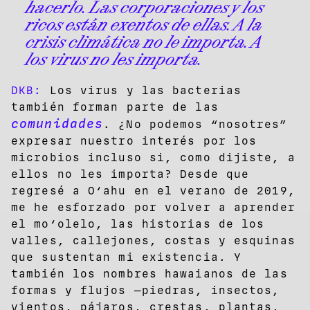
hacerlo. Las corporaciones y los
ricos están exentos de ellas. A la
crisis climática no le importa. A
los virus no les importa.
DKB:
Los virus y las bacterias
también forman parte de las
comunidades
. ¿No podemos “nosotres”
expresar nuestro interés por los
microbios incluso si, como dijiste, a
ellos no les importa? Desde que
regresé a Oʻahu en el verano de 2019,
me he esforzado por volver a aprender
el moʻolelo, las historias de los
valles, callejones, costas y esquinas
que sustentan mi existencia. Y
también los nombres hawaianos de las
formas y flujos —piedras, insectos,
vientos, pájaros, crestas, plantas,