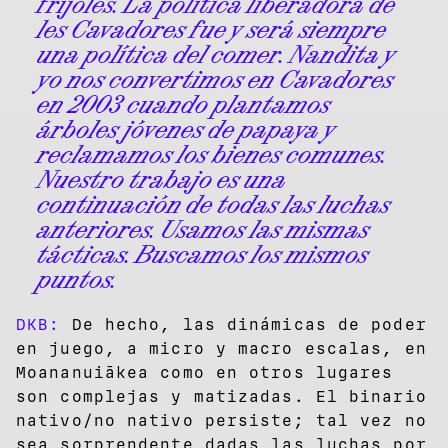
frijoles. La política liberadora de
les Cavadores fue y será siempre
una política del comer. Nandita y
yo nos convertimos en Cavadores
en 2003 cuando plantamos
árboles jóvenes de papaya y
reclamamos los bienes comunes.
Nuestro trabajo es una
continuación de todas las luchas
anteriores. Usamos las mismas
tácticas. Buscamos los mismos
puntos.
DKB:
De hecho, las dinámicas de poder
en juego, a micro y macro escalas, en
Moananuiākea como en otros lugares
son complejas y matizadas. El binario
nativo/no nativo persiste; tal vez no
sea sorprendente dadas las luchas por