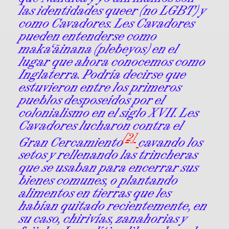
las identidades queer (no LGBT) y
como Cavadores. Les Cavadores
pueden entenderse como
maka‘āinana (plebeyos) en el
lugar que ahora conocemos como
Inglaterra. Podría decirse que
estuvieron entre los primeros
pueblos desposeídos por el
colonialismo en el siglo XVII. Les
Cavadores lucharon contra el
[2]
Gran Cercamiento
cavando los
setos y rellenando las trincheras
que se usaban para encerrar sus
bienes comunes, o plantando
alimentos en tierras que les
habían quitado recientemente, en
su caso, chirivías, zanahorias y