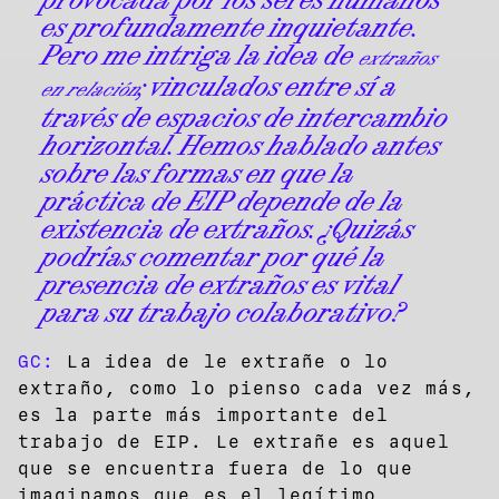
es profundamente inquietante.
Pero me intriga la idea de
extraños
; vinculados entre sí a
en relación
través de espacios de intercambio
horizontal. Hemos hablado antes
sobre las formas en que la
práctica de EIP depende de la
existencia de extraños. ¿Quizás
podrías comentar por qué la
presencia de extraños es vital
para su trabajo colaborativo?
GC:
La idea de le extrañe o lo
extraño, como lo pienso cada vez más,
es la parte más importante del
trabajo de EIP. Le extrañe es aquel
que se encuentra fuera de lo que
imaginamos que es el legítimo