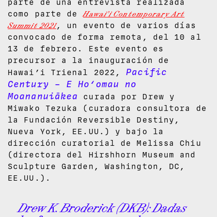
parte de una entrevista realizada
como parte de
Hawai’i Contemporary Art
Summit 2021
, un evento de varios días
convocado de forma remota, del 10 al
13 de febrero. Este evento es
precursor a la inauguración de
Pacific
Hawai’i Trienal 2022,
Century – E Hoʻomau no
Moananuiākea
curada por Drew y
Miwako Tezuka (curadora consultora de
la Fundación Reversible Destiny,
Nueva York, EE.UU.) y bajo la
dirección curatorial de Melissa Chiu
(directora del
Hirshhorn Museum and
Sculpture Garden
, Washington, DC,
EE.UU.).
Drew K. Broderick (DKB):
Dadas