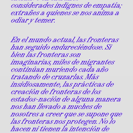
considerades indignes de empatía;
extrañes a quienes se nos anima a
odiar y temer.
En el mundo actual, las fronteras
han seguido endureciéndose. Si
bien las fronteras son
imaginarias, miles de migrantes
continúan muriendo cada año
tratando de cruzarlas. Más
insidiosamente, las prácticas de
creación de fronteras de los
estados-nación de alguna manera
nos han llevado a muches de
nosotres a creer que se supone que
las fronteras nos protegen. No lo
hacen ni tienen la intención de