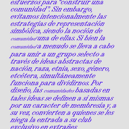
esfuerzos para “construir una
comunidad”. Sin embargo,
evitamos intencionalmente las
estrategias de representación
simbólica, siendo la noción de
una de ellas. Si bien la
comunidad
a menudo se lleva a cabo
comunidad
para unir a un grupo selecto a
través de ideas abstractas de
nación, raza, etnia, sexo, género,
etcétera, simultáneamente
funciona para dividirnos. Por
diseño, las
basadas en
comunidades
tales ideas se definen a sí mismas
por un caracter de membresía y, a
su vez, convierten a quienes se les
niega la entrada a su club
exclusivo en extrañes