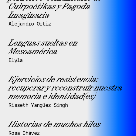
Cuirpoétikas y Pagoda
Imaginaria
Alejandro Ortiz
Lenguas sueltas en
Mesoamérica
Elyla
Ejercicios de resistencia:
recuperar y reconstruir nuestra
memoria e identidad(es)
Risseth Yangüez Singh
Historias de muchos hilos
Rosa Chávez