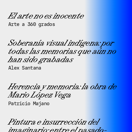
El arte no es inocente
Arte a 360 grados
Soberanía visual indígena: por
todas las memorias que aún no
han sido grabadas
Alex Santana
Herencia y memoria: la obra de
Mario López Vega
Patricio Majano
Pintura e insurrección del
imaginario: entre el pasado-