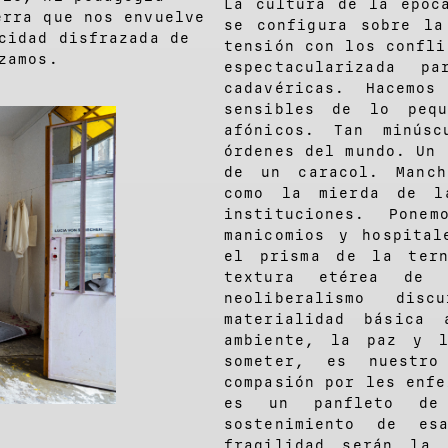
La cultura de la époc
erra que nos envuelve
se configura sobre la
cidad disfrazada de
tensión con los confli
zamos.
espectacularizada 
cadavéricas. Hacemo
sensibles de lo pequ
afónicos. Tan minúsc
órdenes del mundo. Un 
de un caracol. Manch
como la mierda de l
instituciones. Pone
manicomios y hospital
el prisma de la tern
textura etérea de
neoliberalismo dis
materialidad básica
ambiente, la paz y l
someter, es nuestro
compasión por les enfe
es un panfleto de 
sostenimiento de es
fragilidad serán la 