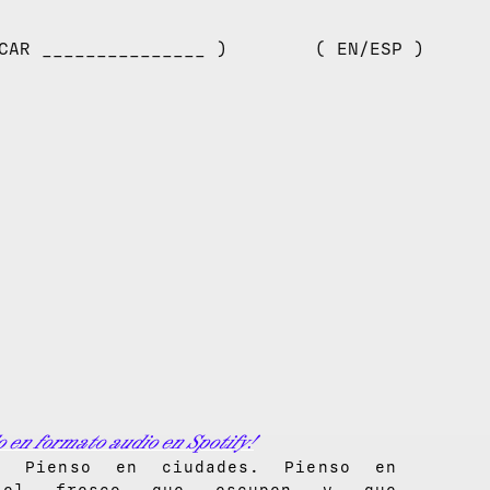
CAR _______________ )
( EN/ESP )
o en formato audio en Spotify!
. Pienso en ciudades. Pienso en