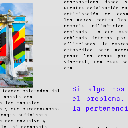
desconocidas donde s
Nuestra adivinación es
anticipación de des
los mares contra las
memoria milimétric
dominado. Lo que man
cableado interno por
aflicciones: la empre
ortopédico para mode
pasar las cosas por
visceral, una casa o
era.
Si algo nos
lidades enlatadas del
s apesta esa
el problema.
n los manuales
la pertenenc
s y sus eurosecuaces.
agogía suficiente
e nos envuelve y
ble, ni pedagogía