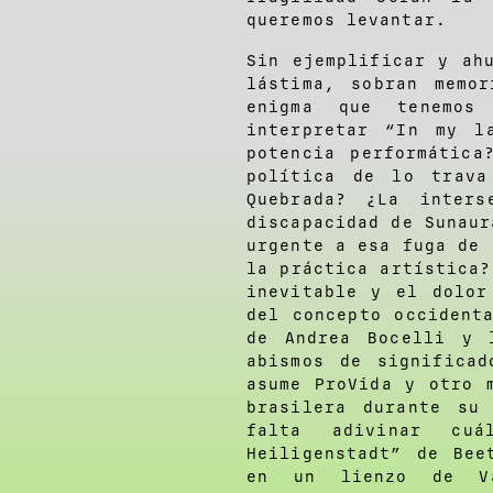
queremos levantar.
Sin ejemplificar y ah
lástima, sobran memo
enigma que tenemos
interpretar “In my l
potencia performática
política de lo trav
Quebrada? ¿La inters
discapacidad de Sunaur
urgente a esa fuga de 
la práctica artística?
inevitable y el dolor
del concepto occident
de Andrea Bocelli y 
abismos de significa
asume ProVida y otro 
brasilera durante su
falta adivinar cu
Heiligenstadt” de Bee
en un lienzo de V