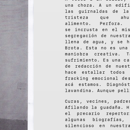
una choza. A un edif
las guirnaldas de la
tristeza que ah
alimento. Perfora
se incrusta en el mi
segregación de nuestr
llena de agua, y se h
Brota. Esta no es una
maniobra creativa. 
sufrimiento. Es una ca
de redacción de nues
hace estallar todos 
fracking emocional de
acá estamos. Diagnós
lavandina. Aunque pell
Curas, vecines, padre
Afilando la guadaña. H
el precario reperto
algunas biografías
silencioso en nuestr