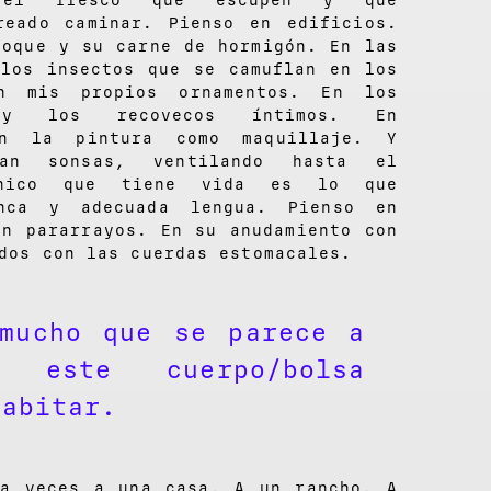
n el fresco que escupen y que
reado caminar. Pienso en edificios.
voque y su carne de hormigón. En las
 los insectos que se camuflan en los
en mis propios ornamentos. En los
 y los recovecos íntimos. En
En la pintura como maquillaje. Y
tan sonsas, ventilando hasta el
único que tiene vida es lo que
anca y adecuada lengua. Pienso en
En pararrayos. En su anudamiento con
dos con las cuerdas estomacales.
mucho que se parece a
 este cuerpo/bolsa
habitar.
 a veces a una casa. A un rancho. A