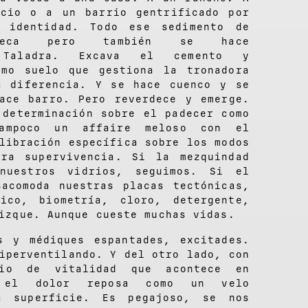
icio o a un barrio gentrificado por
 identidad. Todo ese sedimento de
ueca pero también se hace
. Taladra. Excava el cemento y
smo suelo que gestiona la tronadora
a diferencia. Y se hace cuenco y se
ace barro. Pero reverdece y emerge.
 determinación sobre el padecer como
Tampoco un affaire meloso con el
libración específica sobre los modos
tra supervivencia. Si la mezquindad
nuestros vidrios, seguimos. Si el
sacomoda nuestras placas tectónicas,
tico, biometría, cloro, detergente,
izque. Aunque cueste muchas vidas.
s y médiques espantades, excitades.
iperventilando. Y del otro lado, con
rio de vitalidad que acontece en
, el dolor reposa como un velo
a superficie. Es pegajoso, se nos