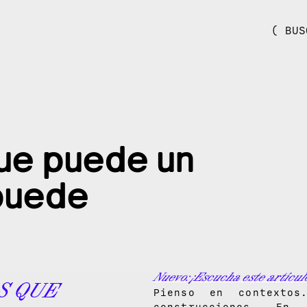
( BUS
que puede un
puede
Nuevo: ¡Escucha este artícul
S QUE
Pienso en contextos