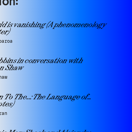
ión:
ld is vanishing (A phenomenology
ter)
baroa
bbins in conversation with
n Shaw
haw
 To The...: The Language of...
otes)
ran