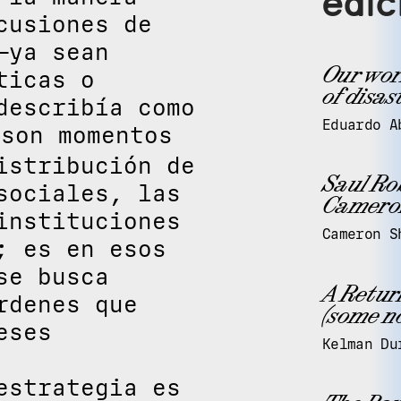
edic
cusiones de
—ya sean
Our wor
ticas o
of disas
describía como
Eduardo A
 son momentos
istribución de
Saul Ro
sociales, las
Camero
instituciones
Cameron S
; es en esos
se busca
A Return
rdenes que
(some n
eses
Kelman Du
estrategia es