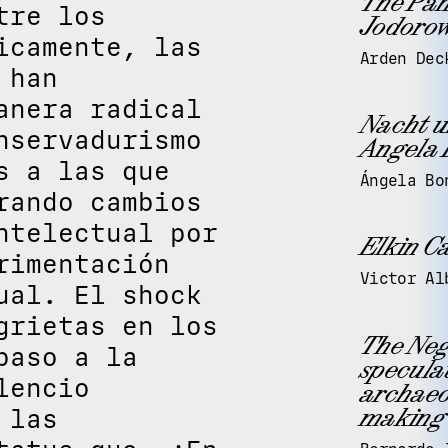
The Pan
tre los
Jodorow
icamente, las
Arden Dec
 han
anera radical
Nacht u
nservadurismo
Angela 
s a las que
Ángela Bo
rando cambios
ntelectual por
Elkin C
rimentación
Victor Al
ual. El shock
grietas en los
The Neg
paso a la
speculat
lencio
archaeo
making 
 las