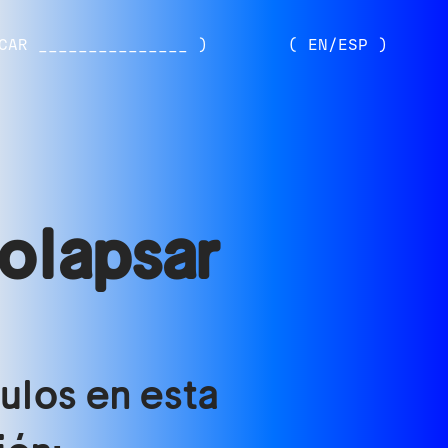
CAR _______________ )
( EN/ESP )
olapsar
culos en esta