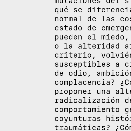
mutaciones del s
qué se diferenci
normal de las co
estado de emerge
pueden el miedo,
o la alteridad a
criterio, volvié
susceptibles a c
de odio, ambició
complacencia? ¿C
proponer una alt
radicalización d
comportamiento g
coyunturas histó
traumáticas? ¿Có