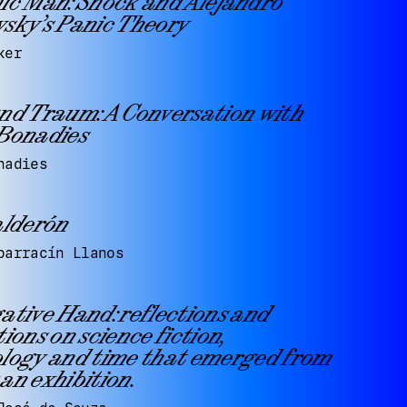
ic Man: Shock and Alejandro
sky’s Panic Theory
ker
nd Traum: A Conversation with
Bonadies
nadies
alderón
barracín Llanos
ative Hand: reflections and
ions on science fiction,
logy and time that emerged from
an exhibition.