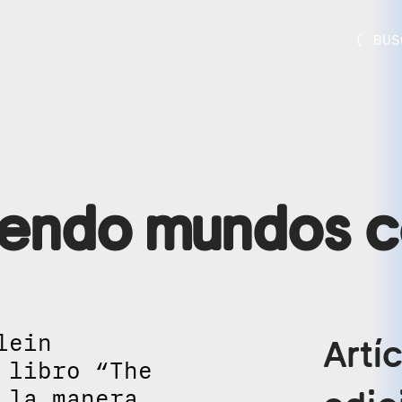
( BUS
iendo mundos c
lein
Artí
 libro “The
 la manera