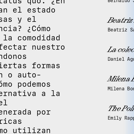
tatus quo. ¿En
Bernardo 
an el estado
sas y el
Beatriz
ncia? ¿Cómo
Beatriz S
 la comodidad
fectar nuestro
La cole
ndonos
Daniel Ag
iertas formas
n o auto-
Milena 
ómo podemos
Milena Bo
ernativa a la
el
The Poli
enerada por
Emily Rap
ricas
mo utilizan