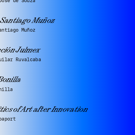
José de Souza
 Santiago Muñoz
antiago Muñoz
cción Julmex
uilar Ruvalcaba
Bonilla
nilla
tics of Art after Innovation
paport