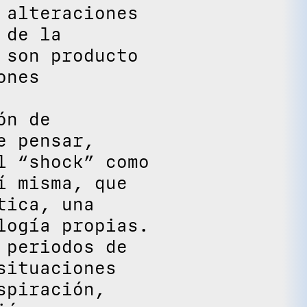
 alteraciones
 de la
 son producto
ones
ón de
e pensar,
l “shock” como
í misma, que
tica, una
logía propias.
 periodos de
situaciones
spiración,