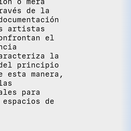
ión o mera
ravés de la
documentación
s artistas
onfrontan el
ncia
aracteriza la
del principio
e esta manera,
las
ales para
 espacios de