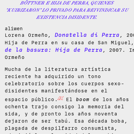
BÖTTNER E HIJA DE PERRA, QUIENES
"KUIRIZARON" LO PRIVADO PARA REIVINDICAR SU
EXISTENCIA DISIDENTE.
aliwen
Donatella di Perra
Lorena Ormeño,
, 20
Hija de Perra en su casa de San Miguel
de la basura: Hija de Perra
, 2007. I
Ormeño
Mucha de la literatura artística
reciente ha adquirido un tono
celebratorio sobre los cuerpos sexo-
disidentes manifestándose en el
[1]
espacio público.
El
boom
de los años
ochenta trajo consigo la memoria del
sida, y de pronto los años noventa
dejaron de ser tabú. Esa década boba,
plagada de despilfarro consumista,