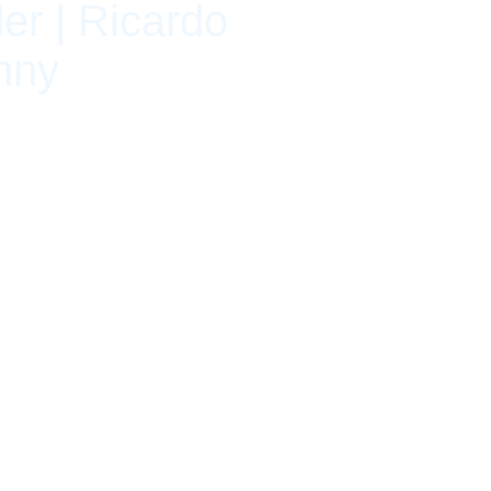
er | Ricardo
nny
oficina en el centro de la Ciudad
rchivística dentro del campo
, lanzamos la convocatoria para
ra repensar cómo mantener un
 presente pandémico. El programa
 de Fondation Antoine de Galbert.