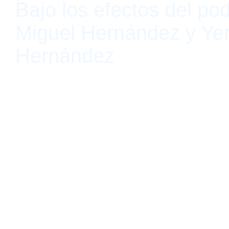
Bajo los efectos del pod
Miguel Hernández y Ye
Hernández
Terremoto La Postal es un programa expositivo ubicado en nuestra 
de México que fomenta la difusión de proyectos de investigación a
artístico a través de exhibiciones públicas. En septiembre de 2020
una emisión especial de este programa, como una provocación pa
diálogo activo considerando las problemáticas y limitaciones del
2021 de Terremoto La Postal es posible gracias al generoso apoyo