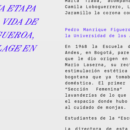
Marta Traba, acompañ
A ETAPA
Camila Loboguerrero, 
Jaramillo la corona co
 VIDA DE
Pedro Manrique Figuer
GUEROA,
la Universidad de los 
LAGE EN
En 1968 la Escuela 
Andes, en Bogotá, pare
que le dio origen en
Mario Laserna, su re
estimulación estétic
bogotana que ya toma
doméstica. El primer
“Sección Femenina
lavanderías de lo que 
el espacio donde hubo
al cuidado de monjas.
Estudiantes de la “Esc
La directora de esta