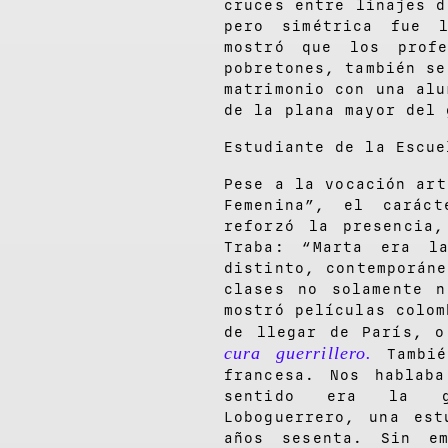
cruces entre linajes d
pero simétrica fue 
mostró que los profe
pobretones, también se
matrimonio con una alu
de la plana mayor del 
Estudiante de la Escue
Pese a la vocación art
Femenina”, el carác
reforzó la presencia
Traba: “Marta era l
distinto, contemporán
clases no solamente 
mostró películas colom
de llegar de París, 
cura guerrillero.
Tambi
francesa. Nos hablab
sentido era la gr
Loboguerrero, una es
años sesenta. Sin e