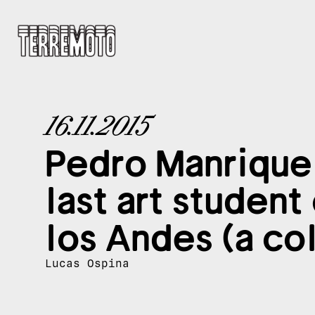
16.11.2015
Pedro Manrique 
last art student
los Andes (a co
Lucas Ospina