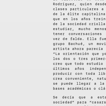
Rodríguez, quien desd
clases particulares a
de la élite capitalina
que en los años trein
de la sociedad criolla
estudiar, mucho meno
tener conversaciones
vez de falda. Ella fu
grupo Bachué, un mov
artista ahora parecía 
“La orientación que y
los dos o tres primer
creo que todo estudio 
últimos años indepe
producir con toda li
crea conveniente, nat
se puede llegar a la
bases académicas o clá
Se decía que a esta
sociedad” para “casar