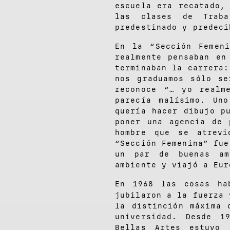
escuela era recatado,
las clases de Traba
predestinado y predeci
En la “Sección Femen
realmente pensaban en
terminaban la carrera:
nos graduamos sólo se
reconoce “… yo realm
parecía malísimo. Un
quería hacer dibujo p
poner una agencia de 
hombre que se atrev
“Sección Femenina” fue
un par de buenas am
ambiente y viajó a Eur
En 1968 las cosas ha
jubilaron a la fuerza
la distinción máxima 
universidad. Desde 1
Bellas Artes estuvo