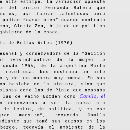
e alta estirpe. La variación opuesta
la del pintor Fernando Botero que
sores, así fueran talentosos pero
 podían “casar bien” cuando contrajo
mna, Gloria Zea, hija de un político
gobierno de la época.
la de Bellas Artes (1970)
esanal y conservadora de la “Sección
ter reivindicativo de la mujer lo
, desde 1956, de la argentina Marta
a revoltosa. Nos mostraba un arte
eo y de una manera muy amena. En sus
nos hablaba de la pintura, sino que
bianas como las de Pinto que acababa
Camilo, el
o las de Pacho Norden como
én comenzamos a ver la nueva ola
a de teatro, de política, y en ese
an maestra”, recuerda Camila
tudiante que tomó sus cursos en los
mbargo, todavía el ambiente de la