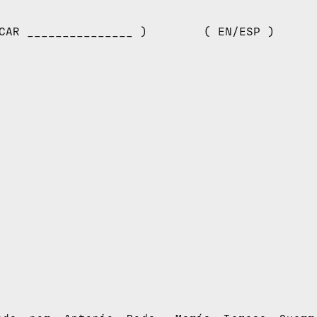
CAR _______________ )
( EN/ESP )