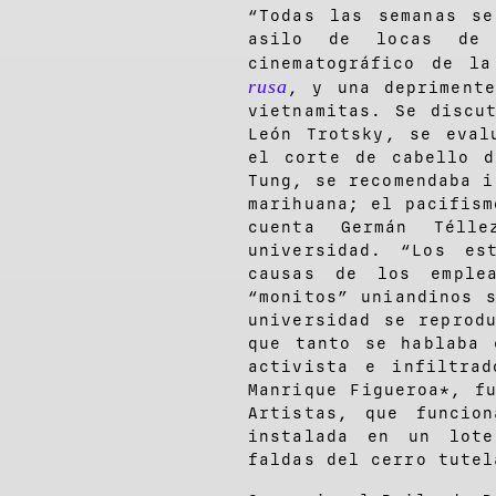
“Todas las semanas s
asilo de locas de 
cinematográfico de l
rusa
, y una deprimente
vietnamitas. Se discu
León Trotsky, se eval
el corte de cabello 
Tung, se recomendaba i
marihuana; el pacifism
cuenta Germán Téll
universidad. “Los es
causas de los emple
“monitos” uniandinos 
universidad se reprod
que tanto se hablaba 
activista e infiltra
Manrique Figueroa*, f
Artistas, que funcio
instalada en un lot
faldas del cerro tutel