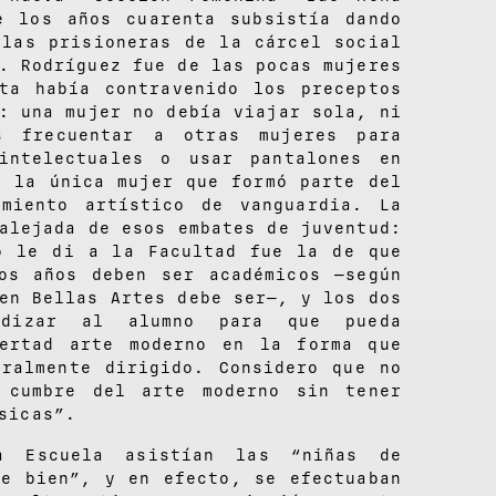
e los años cuarenta subsistía dando
 las prisioneras de la cárcel social
. Rodríguez fue de las pocas mujeres
ta había contravenido los preceptos
: una mujer no debía viajar sola, ni
s frecuentar a otras mujeres para
 intelectuales o usar pantalones en
e la única mujer que formó parte del
imiento artístico de vanguardia. La
alejada de esos embates de juventud:
o le di a la Facultad fue la de que
os años deben ser académicos —según
en Bellas Artes debe ser—, y los dos
ndizar al alumno para que pueda
bertad arte moderno en la forma que
uralmente dirigido. Considero que no
 cumbre del arte moderno sin tener
sicas”.
 Escuela asistían las “niñas de
se bien”, y en efecto, se efectuaban