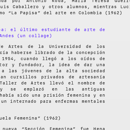
ada por Antonio Roda, María Teresa Guerr
Luis Caballero y otros alumnos, mientras Luc
mo “La Papisa” del arte en Colombia (1962)
oa: el último estudiante de arte de
Andes (un collage)
de Artes de la Universidad de los
cía haberse librado de la concepción
 1954, cuando llegó a los oídos de
ctor y fundador, la idea de dar una
a a las jóvenes de la alta sociedad
ban cursillos privados de artesanía
 Taller de Artes llevó el nombre de
” y se emplazó en las antiguas
había sido una prisión femenina y en
 un internado para enfermas mentales
uela Femenina” (1962)
 nueva “Sección Femenina” fue Hena