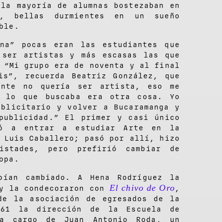
 la mayoría de alumnas bostezaban en
, bellas durmientes en un sueño
ble.
ina” pocas eran las estudiantes que
 ser artistas y más escasas las que
 “Mi grupo era de noventa y al final
is”, recuerda Beatriz González, que
ente no quería ser artista, eso me
o lo que buscaba era otra cosa. Yo
ublicitario y volver a Bucaramanga y
publicidad.” El primer y casi único
ió a entrar a estudiar Arte en la
 Luis Caballero; pasó por allí, hizo
istades, pero prefirió cambiar de
opa.
bían cambiado. A Hena Rodríguez la
El chivo de Oro
 y la condecoraron con
,
de la asociación de egresados de la
961 la dirección de la Escuela de
 a cargo de Juan Antonio Roda, un