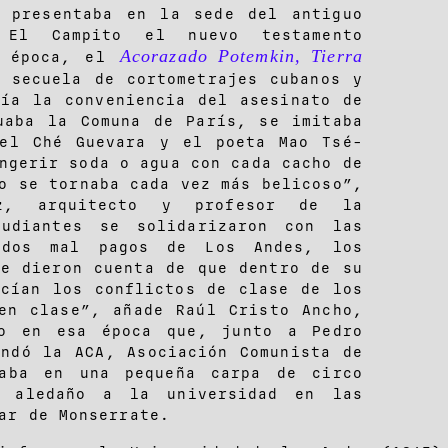
e presentaba en la sede del antiguo
El Campito el nuevo testamento
Acorazado Potemkin, Tierra
a época, el
 secuela de cortometrajes cubanos y
tía la conveniencia del asesinato de
uaba la Comuna de París, se imitaba
del Ché Guevara y el poeta Mao Tsé-
ngerir soda o agua con cada cacho de
o se tornaba cada vez más belicoso”,
ez, arquitecto y profesor de la
tudiantes se solidarizaron con las
ados mal pagos de Los Andes, los
se dieron cuenta de que dentro de su
ucían los conflictos de clase de los
en clase”, añade Raúl Cristo Ancho,
do en esa época que, junto a Pedro
undó la ACA, Asociación Comunista de
naba en una pequeña carpa de circo
e aledaño a la universidad en las
ar de Monserrate.