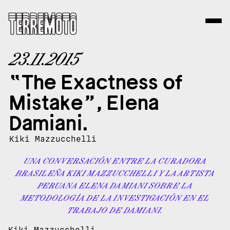
23.11.2015
“The Exactness of
Mistake”, Elena
Damiani.
Kiki Mazzucchelli
UNA CONVERSACIÓN ENTRE LA CURADORA
BRASILEÑA KIKI MAZZUCCHELLI Y LA ARTISTA
PERUANA ELENA DAMIANI SOBRE LA
METODOLOGÍA DE LA INVESTIGACIÓN EN EL
TRABAJO DE DAMIANI.
Kiki Mazzucchelli