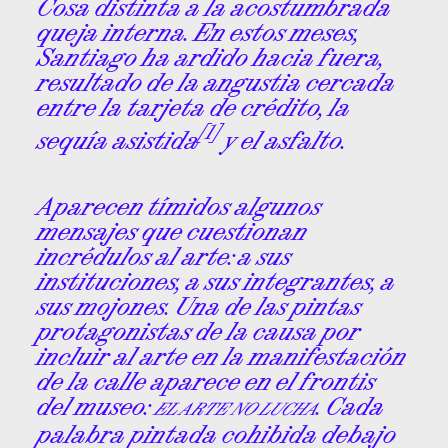
Cosa distinta a la acostumbrada
queja interna. En estos meses,
Santiago ha ardido hacia fuera,
resultado de la angustia cercada
entre la tarjeta de crédito, la
[1]
sequía asistida
y el asfalto.
Aparecen tímidos algunos
mensajes que cuestionan
incrédulos al arte: a sus
instituciones, a sus integrantes, a
sus mojones. Una de las pintas
protagonistas de la causa por
incluir al arte en la manifestación
de la calle aparece en el frontis
del museo:
. Cada
EL ARTE NO LUCHA
palabra pintada cohibida debajo