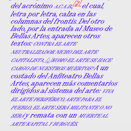
[2]
del acrónimo
,
el cual,
A.C.A.B.
letra por letra, calza en las
columnas del frontis. Del otro
lado, por la entrada al Museo de
Bellas Artes, aparecen otros
textos:
CONTRA EL ARTE
NEUTRALIZADOR NICHO DEL ARTE
CAPITALISTA, [¿]KOMO EL ARTE SE HACE
A un
CARGO DE NUESTROS MUERTOS?
costado del Anfiteatro Bellas
Artes, aparecen más comentarios
dirigidos al sistema del arte:
VIVA
EL ARTE PERIFÉRICO, ARTE PARA EL
PUEBLO, EL ARTE SERÁ MILITANTE O NO
y remata con un
SERÁ
MUERTE AL
.
ARTE KAPITAL Y BURGUÉS