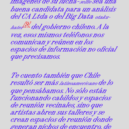
imágenes de su lucha-
sea una
selfie
buena candidata para un análisis
del CA Ltda o del Big Data
otaku-
[9]
del gobierno chileno. A la
hater
vez, esos mismos teléfonos nos
comunican y reúnen en los
espacios de información no oficial
que precisamos.
Te cuento también que Chile
resultó ser más
de lo
latinoamericano
que pensábamos. No sólo están
funcionando cabildos y espacios
de reunión vecinales, sino que
artistas abren sus talleres y se
crean espacios de reunión donde
generan nichos de encuentro, de