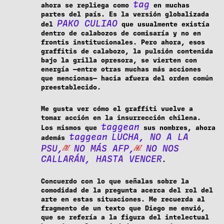
tag
ahora se repliega como
en muchas
partes del país. Es la versión globalizada
PAKO CULIAO
del
que usualmente existía
dentro de calabozos de comisaría y no en
frontis institucionales. Pero ahora, esos
graffitis de calabozo, la pulsión contenida
bajo la grilla opresora, se vierten con
energía —entre otras muchas más acciones
que mencionas— hacia afuera del orden común
preestablecido.
Me gusta ver cómo el graffiti vuelve a
tomar acción en la insurrección chilena.
taggean
Los mismos que
sus nombres, ahora
taggean
LUCHA, NO A LA
además
PSU,
NO MÁS AFP,
NO NOS
[3]
[4]
CALLARÁN, HASTA VENCER
.
Concuerdo con lo que señalas sobre la
comodidad de la pregunta acerca del rol del
arte en estas situaciones. Me recuerda al
fragmento de un texto que Diego me envió,
que se refería a la figura del intelectual