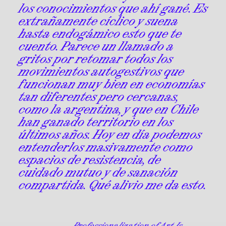
los conocimientos que ahí gané. Es
extrañamente cíclico y suena
hasta endogámico esto que te
cuento. Parece un llamado a
gritos por retomar todos los
movimientos autogestivos que
funcionan muy bien en economías
tan diferentes pero cercanas,
como la argentina, y que en Chile
han ganado territorio en los
últimos años. Hoy en día podemos
entenderlos masivamente como
espacios de resistencia, de
cuidado mutuo y de sanación
compartida. Qué alivio me da esto.
Professionalization of Art Is