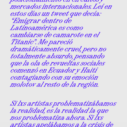
mercados internacionales. Leí en
estos días un tweet que decía:
“Emigrar dentro de
Latinoamérica es como
cambiarse de camarote en el
Titanic”. Me pareció
dramáticamente cruel, pero no
totalmente absurdo, pensando
que la ola de revueltas sociales
comenzó en Ecuador y Haití
contagiando con su emoción
molotov al resto de la región.
Si lxs artistas problematizábamos
la realidad, es la realidad la que
nos problematiza ahora. Si lxs
artistas apelábamos a la crisis de