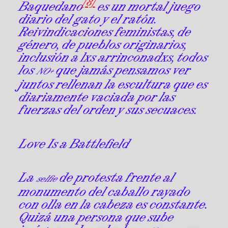
[8]
Baquedano
es un mortal juego
diario del gato y el ratón.
Reivindicaciones feministas, de
género, de pueblos originarios,
inclusión a lxs arrinconadxs, todos
los
que jamás pensamos ver
NO+
juntos rellenan la escultura que es
diariamente vaciada por las
fuerzas del orden y sus secuaces.
Love Is a Battlefield
La
de protesta frente al
selfie
monumento del caballo rayado
con olla en la cabeza es constante.
Quizá una persona que sube