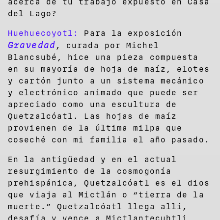
acerca de tu trabajo expuesto en Casa
del Lago?
Huehuecoyotl:
Para la exposición
Gravedad
, curada por Michel
Blancsubé, hice una pieza compuesta
en su mayoría de hoja de maíz, elotes
y cartón junto a un sistema mecánico
y electrónico animado que puede ser
apreciado como una escultura de
Quetzalcóatl. Las hojas de maíz
provienen de la última milpa que
coseché con mi familia el año pasado.
En la antigüedad y en el actual
resurgimiento de la cosmogonía
prehispánica, Quetzalcóatl es el dios
que viaja al Mictlán o “tierra de la
muerte.” Quetzalcóatl llega allí,
desafía y vence a Mictlantecuhtli,