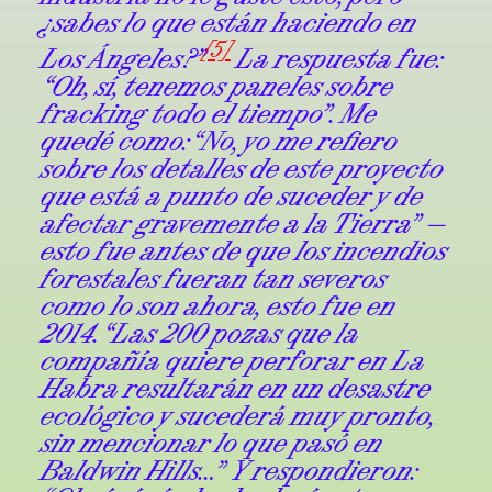
¿sabes lo que están haciendo en
[5]
Los Ángeles?”
La respuesta fue:
“Oh, sí, tenemos paneles sobre
fracking todo el tiempo”. Me
quedé como: “No, yo me refiero
sobre los detalles de este proyecto
que está a punto de suceder y de
afectar gravemente a la Tierra” —
esto fue antes de que los incendios
forestales fueran tan severos
como lo son ahora, esto fue en
2014. “Las 200 pozas que la
compañía quiere perforar en La
Habra resultarán en un desastre
ecológico y sucederá muy pronto,
sin mencionar lo que pasó en
Baldwin Hills…” Y respondieron: