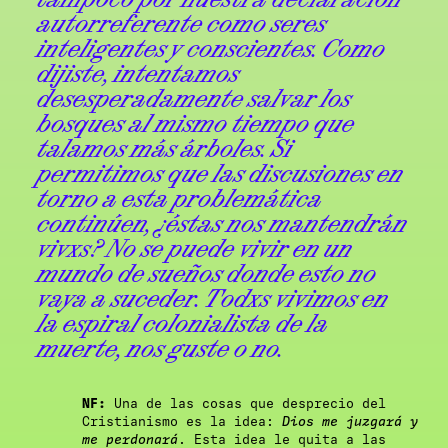
autorreferente como seres
inteligentes y conscientes. Como
dijiste, intentamos
desesperadamente salvar los
bosques al mismo tiempo que
talamos más árboles. Si
permitimos que las discusiones en
torno a esta problemática
continúen, ¿éstas nos mantendrán
vivxs? No se puede vivir en un
mundo de sueños donde esto no
vaya a suceder. Todxs vivimos en
la espiral colonialista de la
muerte, nos guste o no.
NF:
Una de las cosas que desprecio del
Cristianismo es la idea:
Dios me juzgará y
me perdonará
. Esta idea le quita a las