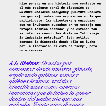
hizo pensar en una historia que contaste en
el más reciente panel de discusión de
Culture Declares Emergency
[Cultura Declara
Emergencia], sobre una exposición en la que
participaste: lxs directorxs y curadorxs
que te invitaron buscaban en tu trabajo una
“utopía lésbica desnuda” y no estaban tan
satisfechxs cuando les diste un “al carajo
la industria petrolera”. Esta actitud
destaca la dicotomía donde sólo se lucha
por la liberación si ésta es “sexy”, pero
no viceversa.
A.L. Steiner:
Gracias por
comenzar desde nuestra génesis,
explicando quiénes somos y
quiénes éramos: artistas
identificadas como cuerpos
femeninos que definían lo
queer
dentro del ambiente que nos
rodeaba. Veinte años después,