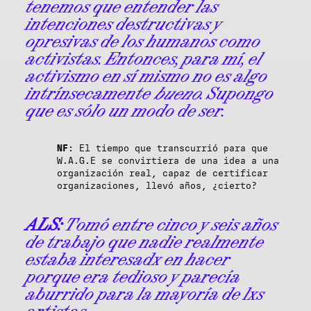
tenemos que entender las
intenciones destructivas y
opresivas de los humanos como
activistas. Entonces, para mí, el
activismo en sí mismo no es algo
intrínsecamente
bueno
. Supongo
que es sólo un modo de ser.
NF
: El tiempo que transcurrió para que
W.A.G.E se convirtiera de una idea a una
organización real, capaz de certificar
organizaciones, llevó años, ¿cierto?
ALS:
Tomó entre cinco y seis años
de trabajo que nadie realmente
estaba interesadx en hacer
porque era tedioso y parecía
aburrido para la mayoría de lxs
artistas.