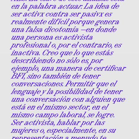
en la palabra
actuar
. La idea de
ser activx contra ser pasivx es
realmente difícil porque genera
una falsa dicotomía —en donde
una persona es activista
profesional o, por el contrario, es
inactiva. Creo que lo que estás
describiendo no sólo es, por
ejemplo, una manera de certificar
BFI, sino también de tener
conversaciones. Permitir que el
lenguaje y la posibilidad de tener
una conversación con alguien que
está en el mismo sector, en el
mismo campo laboral, se logre.
Ser activista, hablar por las
mujeres o, especialmente, en su
representación a menudo te