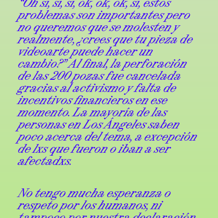
“Oh sí, sí, sí, ok, ok, ok, sí, estos
problemas son importantes pero
no queremos que se molesten y
realmente, ¿crees que tu pieza de
videoarte puede hacer un
cambio?” Al final, la perforación
de las 200 pozas fue cancelada
gracias al activismo y falta de
incentivos financieros en ese
momento. La mayoría de las
personas en Los Ángeles saben
poco acerca del tema, a excepción
de lxs que fueron o iban a ser
afectadxs.
No tengo mucha esperanza o
respeto por los humanos, ni
tampoco por nuestra declaración