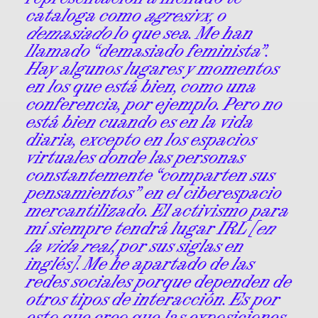
cataloga como
agresivx,
o
demasiado
lo que sea. Me han
llamado “demasiado feminista”.
Hay algunos lugares y momentos
en los que está bien, como una
conferencia, por ejemplo. Pero no
está bien cuando es en la vida
diaria, excepto en los espacios
virtuales donde las personas
constantemente “comparten sus
pensamientos” en el ciberespacio
mercantilizado. El activismo para
mí siempre tendrá lugar IRL [
en
la vida real
, por sus siglas en
inglés]. Me he apartado de las
redes sociales porque dependen de
otros tipos de interacción. Es por
esto que creo que las exposiciones