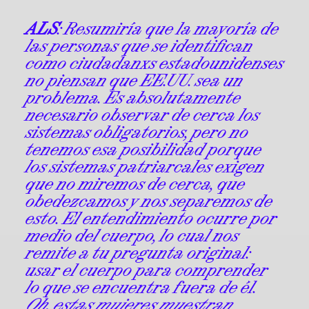
ALS
: Resumiría que la mayoría de
las personas que se identifican
como ciudadanxs estadounidenses
no piensan que EE.UU. sea un
problema. Es absolutamente
necesario observar de cerca los
sistemas obligatorios, pero no
tenemos esa posibilidad porque
los sistemas patriarcales exigen
que no miremos de cerca, que
obedezcamos y nos separemos de
esto. El entendimiento ocurre por
medio del cuerpo, lo cual nos
remite a tu pregunta original:
usar el cuerpo para comprender
lo que se encuentra fuera de él.
Oh, estas mujeres muestran