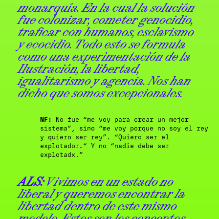
monarquía. En la cual la solución
fue colonizar, cometer genocidio,
traficar con humanos, esclavismo
y ecocidio. Todo esto se formula
como una experimentación de la
Ilustración, la libertad,
igualitarismo y agencia. Nos han
dicho que somos excepcionales.
NF:
No fue
“me voy para crear un mejor
sistema”,
sino
“me voy porque no soy el rey
y quiero ser rey”.
“
Quiero ser el
explotador
.
“
Y no “nadie debe ser
explotadx.”
ALS:
Vivimos en un estado no
liberal y queremos encontrar la
libertad dentro de este mismo
modelo. Estos son los conceptos