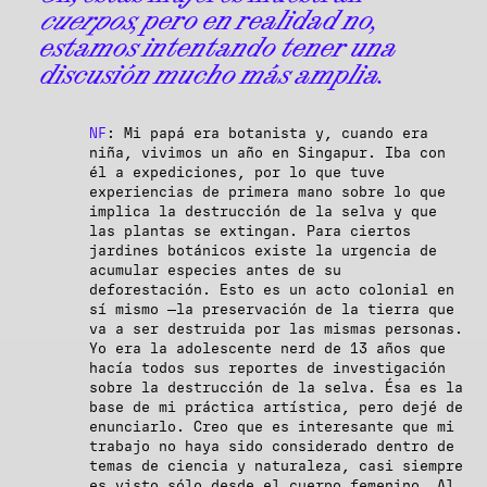
cuerpos
, pero en realidad no,
estamos intentando tener una
discusión mucho más amplia.
NF
: Mi papá era botanista y, cuando era
niña, vivimos un año en Singapur. Iba con
él a expediciones, por lo que tuve
experiencias de primera mano sobre lo que
implica la destrucción de la selva y que
las plantas se extingan. Para ciertos
jardines botánicos existe la urgencia de
acumular especies antes de su
deforestación. Esto es un acto colonial en
sí mismo —la preservación de la tierra que
va a ser destruida por las mismas personas.
Yo era la adolescente nerd de 13 años que
hacía todos sus reportes de investigación
sobre la destrucción de la selva. Ésa es la
base de mi práctica artística, pero dejé de
enunciarlo. Creo que es interesante que mi
trabajo no haya sido considerado dentro de
temas de ciencia y naturaleza, casi siempre
es visto sólo desde el cuerpo femenino. Al