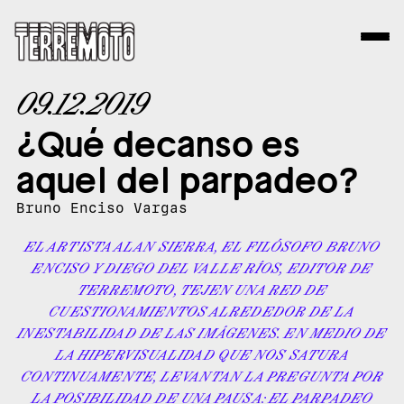
09.12.2019
¿Qué decanso es
aquel del parpadeo?
Bruno Enciso Vargas
EL ARTISTA ALAN SIERRA, EL FILÓSOFO BRUNO
ENCISO Y DIEGO DEL VALLE RÍOS, EDITOR DE
TERREMOTO, TEJEN UNA RED DE
CUESTIONAMIENTOS ALREDEDOR DE LA
INESTABILIDAD DE LAS IMÁGENES. EN MEDIO DE
LA HIPERVISUALIDAD QUE NOS SATURA
CONTINUAMENTE, LEVANTAN LA PREGUNTA POR
LA POSIBILIDAD DE UNA PAUSA: EL PARPADEO