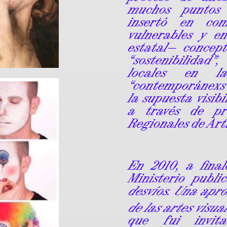
muchos puntos 
insertó en com
vulnerables y e
estatal— concep
“sostenibilidad”
locales en l
“contemporánexs”
la supuesta visibi
a través de pr
Regionales de Arti
En 2010, a fina
Ministerio publ
desvíos. Una apro
de las artes visual
que fui invita