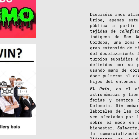
Dieciséis años atrá
Uribe, apenas estu
pública a partir 
tejidas de
cañafle
indígena de San A
Córdoba, una zona 
gran extensión de t
del desplazamiento 
turbios subsidios d
definidos por su p
usando mano de obr
doce pulseras al dí
hijos del entonces 
El País
, en el añ
astronómicas y tien
ferias y centros 
Colombia. Sin emba
laborales de las c
ven afectadas por l
sobre el modo en 
bienestar.
Salvarte
la comercializac