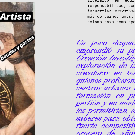
liderazgo en equ
responsabilidad, co
industrias creativ
más de quince años,
colombianxs como op
Un poco después
emprendió su 
Creación-Invest
exploración de l
creadorxs en to
quienes profesion
centros urbanos v
formación en pr
gestión y en mod
les permitirían,
saberes para obt
fuerte competiti
proceso de años