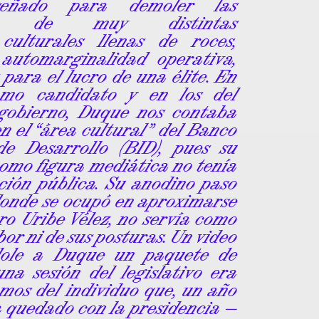
iseñado para demoler las
ades de muy distintas
 culturales llenas de roces,
 automarginalidad operativa,
para el lucro de una élite. En
omo candidato y en los del
gobierno, Duque nos contaba
en el “área cultural” del Banco
de Desarrollo (BID), pues su
como figura mediática no tenía
nción pública. Su anodino paso
 donde se ocupó en aproximarse
ro Uribe Vélez, no servía como
bor ni de sus posturas. Un video
dole a Duque un paquete de
na sesión del legislativo era
amos del individuo que, un año
a quedado con la presidencia —