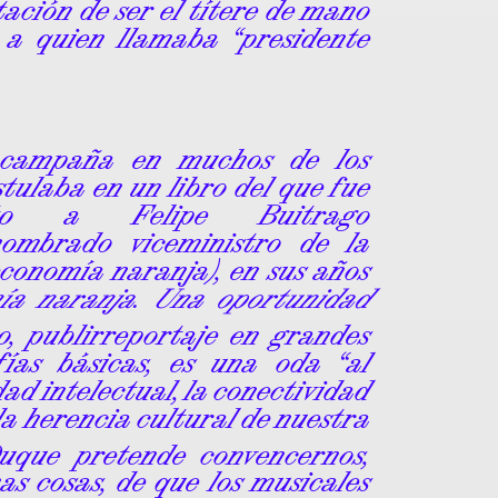
tación de ser el títere de mano
, a quien llamaba “presidente
campaña en muchos de los
tulaba en un libro del que fue
nto a Felipe Buitrago
nombrado viceministro de la
economía naranja), en sus años
ía naranja. Una oportunidad
o, publirreportaje en grandes
fías básicas, es una oda “al
dad intelectual, la conectividad
 la herencia cultural de nuestra
Duque pretende convencernos,
as cosas, de que los musicales