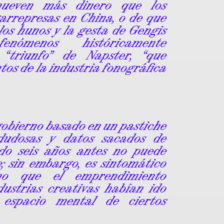
ueven más dinero que los
arrepresas en China, o de que
 los hunos y la gesta de Gengis
ómenos históricamente
 “triunfo” de Napster, “que
tos de la industria fonográfica
obierno basado en un pastiche
 dudosas y datos sacados de
ado seis años antes no puede
e; sin embargo, es sintomático
mo que el emprendimiento
ndustrias creativas habían ido
espacio mental de ciertos