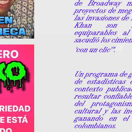
de Broadway m
proyectos de meg
las invasiones de
Khan son fen
equiparables al
sacudió los cimien
[3]
‘con un clic’”.
Un programa de g
de estadísticas
contexto public
resultar confiabl
del protagonis
cultural y las i
ganando en el 
colombianos.