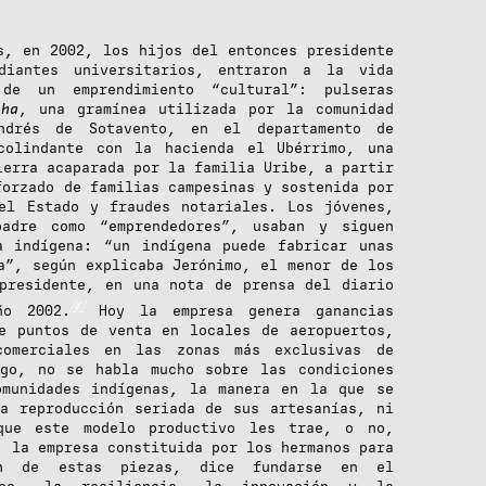
s, en 2002, los hijos del entonces presidente
diantes universitarios, entraron a la vida
de un emprendimiento “cultural”: pulseras
cha
, una gramínea utilizada por la comunidad
ndrés de Sotavento, en el departamento de
colindante con la hacienda el Ubérrimo, una
ierra acaparada por la familia Uribe, a partir
forzado de familias campesinas y sostenida por
el Estado y fraudes notariales. Los jóvenes,
adre como “emprendedores”, usaban y siguen
a indígena: “un indígena puede fabricar unas
a”, según explicaba Jerónimo, el menor de los
presidente, en una nota de prensa del diario
[4]
o 2002.
Hoy la empresa genera ganancias
e puntos de venta en locales de aeropuertos,
comerciales en las zonas más exclusivas de
rgo, no se habla mucho sobre las condiciones
omunidades indígenas, la manera en la que se
a reproducción seriada de sus artesanías, ni
que este modelo productivo les trae, o no,
, la empresa constituida por los hermanos para
ión de estas piezas, dice fundarse en el