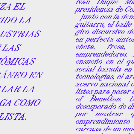
Iván Duque Má
ZA EL
presidencia de Co
—junto con la dem
IDO LA
guitarra, el baile
giro discursivo 
DUSTRIAS
en perfecta sint
cheta, fresa
 LAS
emprendedores.
NÓMICAS
ensueño en el qu
social basada en
RÁNEO EN
tecnologías, el ar
acervo nacional 
ALAR LA
listos para posar 
of Benetton. D
LGA COMO
desesperado de di
por mostrar q
LISTA.
emprendimiento 
carcasa de un mod