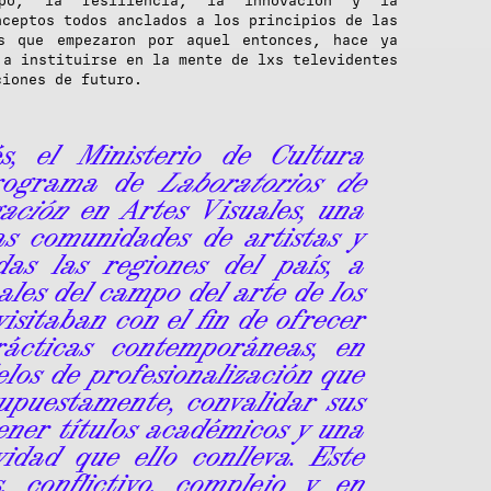
ipo, la resiliencia, la innovación y la
nceptos todos anclados a los principios de las
as que empezaron por aquel entonces, hace ya
 a instituirse en la mente de lxs televidentes
ciones de futuro.
, el Ministerio de Cultura
programa de
Laboratorios de
igación
en Artes Visuales, una
as comunidades de artistas y
das las regiones del país, a
ales del campo del arte de los
isitaban con el fin de ofrecer
ácticas contemporáneas, en
elos de profesionalización que
 supuestamente, convalidar sus
ener títulos académicos y una
vidad que ello conlleva. Este
, conflictivo, complejo y en