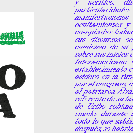
y acrítico, d
particularid
manifestaciones
ocultamientos y
co-optadas todas 
sus discursos c
comienzo de su 
sobre sus inicios 
Interamericano 
establecimiento 
asidero en la fu
por el congreso,
al patriarca Álva
referente de su la
de Uribe robán
snacks durante u
todo lo que sabí
después, se habrí