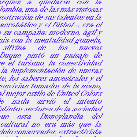
rquez a quedarse con la
lombia, una de las más vistosas
ostración de sus talentos en la
 acrobático y el fútbol—, era el
de su campaña: moderno, ágil y
onía con la mentalidad gomela,
, sifrina de los nuevos
 Duque pintó un paisaje de
e el turismo, la conectividad
 la implementación de nuevas
te, los saberes ancestrales y el
convivían tomados de la mano,
al mejor estilo de United Colors
e nada sirvió el intento
stintos sectores de la sociedad
ue esta Disneylandia del
cultural no era más que la
elo conservador, extractivista