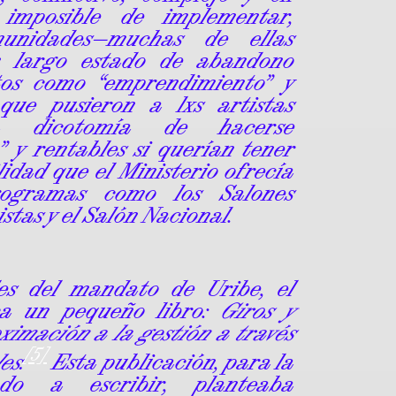
imposible de implementar,
unidades—muchas de ellas
n largo estado de abandono
tos como “emprendimiento” y
, que pusieron a lxs artistas
a dicotomía de hacerse
 y rentables si querían tener
lidad que el Ministerio ofrecía
ogramas como los Salones
stas y el Salón Nacional.
les del mandato de Uribe, el
ica un pequeño libro:
Giros y
ximación a la gestión a través
[5]
es.
Esta publicación, para la
do a escribir, planteaba