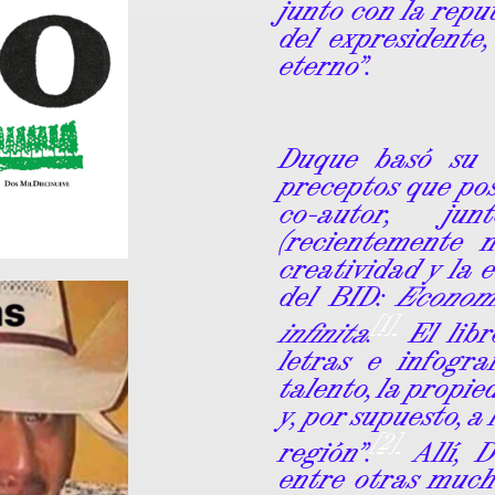
junto con la repu
del expresidente
eterno”.
Duque basó su 
preceptos que pos
co-autor, ju
(recientemente 
creatividad y la 
del BID:
Econom
[1]
infinita
.
El libr
letras e infogra
talento, la propie
y, por supuesto, a
[2]
región”.
Allí, 
entre otras much