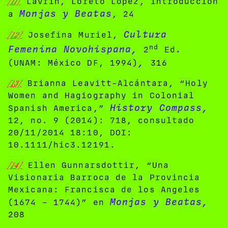
[11]
Lavrin, Loreto Lopez, introducción
Monjas y Beatas
a
, 24
Cultura
[12]
Josefina Muriel,
nd
Femenina Novohispana,
.
2
Ed
,
(UNAM: México DF, 1994)
316
[13]
Brianna Leavitt-Alcántara, “Holy
Women and Hagiography in Colonial
History Compass,
Spanish America,”
12, no. 9 (2014): 718, consultado
20/11/2014 18:10, DOI:
10.1111/hic3.12191.
[14]
Ellen Gunnarsdottir, “Una
Visionaria Barroca de la Provincia
Mexicana: Francisca de los Angeles
Monjas y Beatas,
(1674 – 1744)” en
208