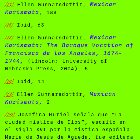
Mexican
[15]
Ellen Gunnarsdottir,
Karismata,
188
[16]
Ibid, 63
Mexican
[17]
Ellen Gunnarsdottir,
Karismata: The Baroque Vocation of
Francisca de los Angeles, 1674-
1744,
(Lincoln: University of
Nebraska Press, 2004), 5
,
[18]
Ibid
11
Mexican
[19]
Ellen Gunnarsdottir,
Karismata,
2
[20]
Josefina Muriel señala que “La
ciudad mística de Dios”, escrito en
el siglo XVI por la mística española
María de Jesús de Agreda, fue editada