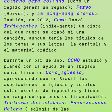
colinho gera colinho
(Como un
Fervo
regazo genera un regazo);
Le ping-pong d’amour
(Hervor), y
.
Como
También, en 2012,
lanzó
Indiegentes
(indie+gente) un disco
del que nunca se grabó ni una
canción, aunque tenía los títulos de
los temas y sus letras, la carátula y
el material gráfico.
COMO
Durante un par de año,
estudió y
planeó con la ayuda de un abogado
Como_Iglesia,
convertirse en
aprovechando que en Brasil las
asociaciones religiosas y templos
están exentos de impuestos y tienen
un rango de opciones de financiación.
Teologia dos editais: Encaixotando
Helena
(Teología de las