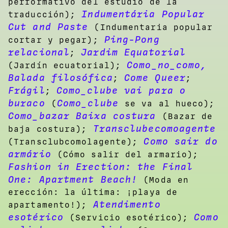
performativo del estudio de la
Indumentária Popular
traducción);
Cut and Paste
(Indumentaria popular
Ping-Pong
cortar y pegar);
relacional
Jardim Equatorial
;
Como_no_como,
(Jardín ecuatorial);
Balada filosófica
Come Queer
;
;
Frágil
Como_clube vai para o
;
buraco
Como_clube
(
se va al hueco);
Como_bazar Baixa costura
(Bazar de
Transclubecomoagente
baja costura);
Como sair do
(Transclubcomolagente);
armário
(Cómo salir del armario);
Fashion in Erection: the Final
One: Apartment Beach!
(Moda en
erección: la última: ¡playa de
Atendimento
apartamento!);
esotérico
Como
(Servicio esotérico);