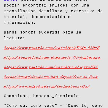
podrán encontrar enlaces con una
recopilación detallada y extensiva de
material, documentación e
información.
Banda sonora sugerida para la
lectura:
https://www.youtube.com/watch?v=QTSdp-92fmY
https://soundcloud.com/donaonete/03-jamburana
https://www.youtube.com/watch?v=-zLicyzaH5A
https://soundcloud.com/ana-dupas/free-to-fuck
https://www.mixcloud.com/thelmabonavita/
Comoclube, bonecas_fasciculo.
“Como eu, como você” – “Como tú, como