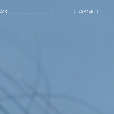
CAR _______________ )
( ESP/EN )