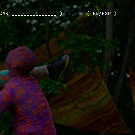
CAR _______________ )
( EN/ESP )