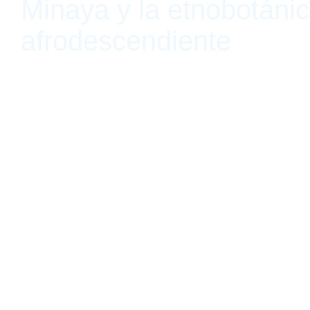
Minaya y la etnobotáni
afrodescendiente
En Resistencia en el jardín, Mari Carmen 
retrato expansivo de la práctica de Joiri
performance Venus Flytrap dentro de una g
afrodescendientes que la historia botánic
marginado o silenciado. El texto se despl
sensorial del performance en Bartram’s Ga
reconstrucción de archivos coloniales y e
estrategias visuales y performáticas de M
su obra activa una tensión entre visibili
erotismo y disciplina, conocimiento botán
política.