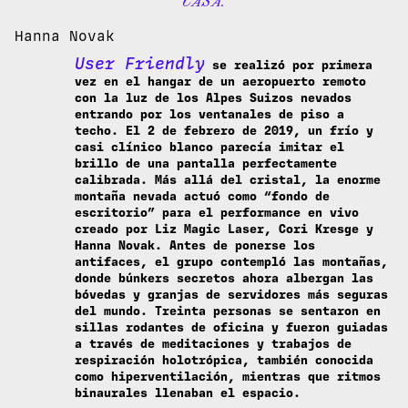
CASA.
Hanna Novak
User Friendly
se realizó por primera
vez en el hangar de un aeropuerto remoto
con la luz de los Alpes Suizos nevados
entrando por los ventanales de piso a
techo. El 2 de febrero de 2019, un frío y
casi clínico blanco parecía imitar el
brillo de una pantalla perfectamente
calibrada. Más allá del cristal, la enorme
montaña nevada actuó como “fondo de
escritorio” para el performance en vivo
creado por Liz Magic Laser, Cori Kresge y
Hanna Novak. Antes de ponerse los
antifaces, el grupo contempló las montañas,
donde búnkers secretos ahora albergan las
bóvedas y granjas de servidores más seguras
del mundo. Treinta personas se sentaron en
sillas rodantes de oficina y fueron guiadas
a través de meditaciones y trabajos de
respiración holotrópica, también conocida
como hiperventilación, mientras que ritmos
binaurales llenaban el espacio.