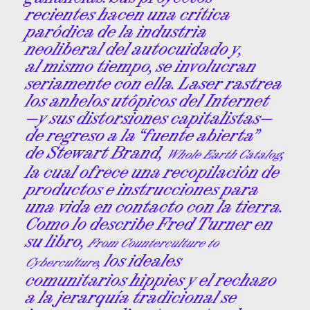
recientes hacen una crítica
paródica de la industria
neoliberal del autocuidado y,
al mismo tiempo, se involucran
seriamente con ella. Laser rastrea
los anhelos utópicos del Internet
—y sus distorsiones capitalistas—
de regreso a la “fuente abierta”
de Stewart Brand,
,
Whole Earth Catalog
la cual ofrece una recopilación de
productos e instrucciones para
una vida en contacto con la tierra.
Como lo describe Fred Turner en
su libro,
From Counterculture to
, los ideales
Cyberculture
comunitarios hippies y el rechazo
a la jerarquía tradicional se