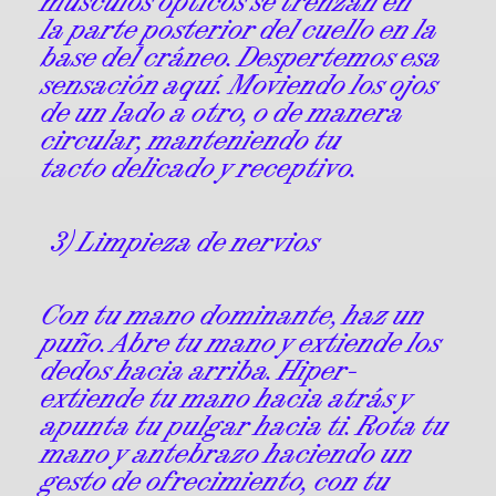
músculos ópticos se trenzan en
la parte posterior del cuello en la
base del cráneo. Despertemos esa
sensación aquí. Moviendo los ojos
de un lado a otro, o de manera
circular, manteniendo tu
tacto delicado y receptivo.
3) Limpieza de nervios
Con tu mano dominante, haz un
puño. Abre tu mano y extiende los
dedos hacia arriba. Hiper-
extiende tu mano hacia atrás y
apunta tu pulgar hacia ti. Rota tu
mano y antebrazo haciendo un
gesto de ofrecimiento, con tu