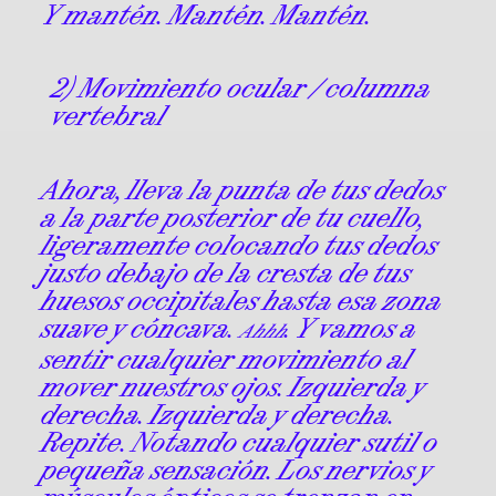
Y mantén. Mantén. Mantén.
2) Movimiento ocular / columna
vertebral
Ahora, lleva la punta de tus dedos
a la parte posterior de tu cuello,
ligeramente colocando tus dedos
justo debajo de la cresta de tus
huesos occipitales hasta esa zona
suave y cóncava.
. Y vamos a
Ahhh
sentir cualquier movimiento al
mover nuestros ojos. Izquierda y
derecha. Izquierda y derecha.
Repite. Notando cualquier sutil o
pequeña sensación. Los nervios y