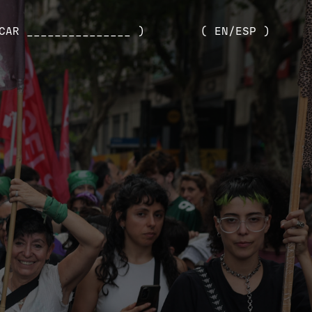
CAR _______________ )
( EN/ESP )