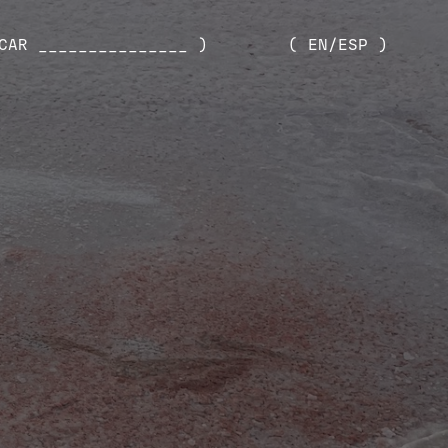
CAR _______________ )
( EN/ESP )