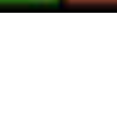
Index Art Book Fair 2022
Sabino 369
Atlampa, Cuauhtémoc
Ciudad de México, CDMX
¡Nos vemos en
Index Art Book Fair
!, Edición
Satélite 7, durante Material!
Esta semana, Terremoto y
Temblores
Publicaciones
estarán presente durante lndex
Art Book Fair, organizada en el marco de
la octava edición de
Material Art Fair
.