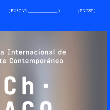
( BUSCAR _______________ )
( EN/ESP )