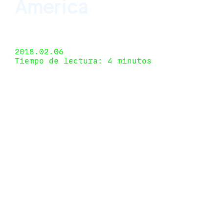
America
Fundação Iberê Camargo, Porto Alegre, Brazil 30
de septiembre de 2017 - 4 de febrero de 2018
2018.02.06
Tiempo de lectura: 4 minutos