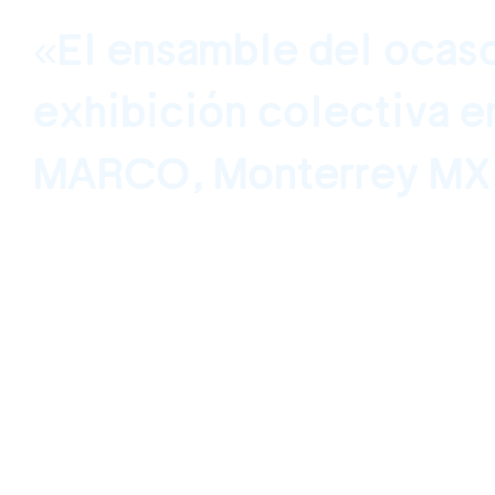
«El ensamble del ocas
exhibición colectiva 
MARCO, Monterrey MX
24 de Marzo, 2022 al 23 de Octubre, 2022, Off-Site – Museo de
MARCO