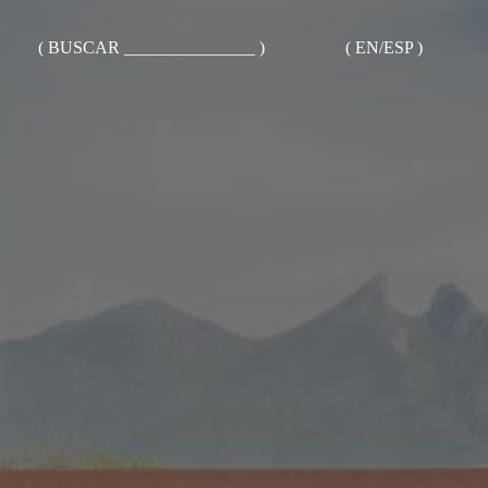
( BUSCAR _______________ )
( EN/ESP )