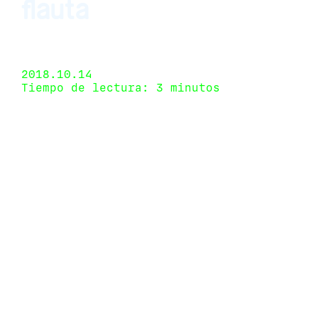
flauta
Isla Flotante, Buenos Aires, Argentina 1 de
septiembre de 2018
2018.10.14
Tiempo de lectura: 3 minutos