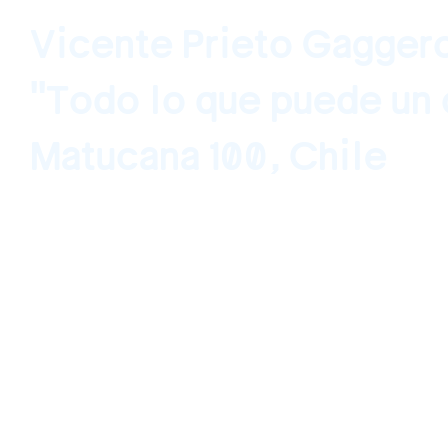
Vicente Prieto Gagger
"Todo lo que puede un 
Matucana 100, Chile
Curaduría por One Moment Art Santiago, Ch
2020 - 18 octubre, 2020