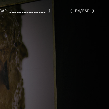
CAR _______________ )
( EN/ESP )