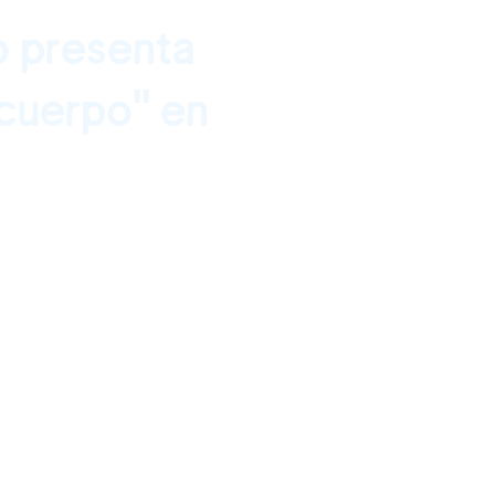
o presenta
cuerpo" en
ile 30 septiembre,