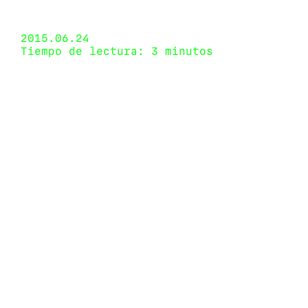
Páramo Galería, Guadalajara, Jalisco, México 29
de mayo de 2015 - 18 de julio de 2015
2015.06.24
Tiempo de lectura: 3 minutos