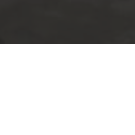
Un cuervo empolla los ojos de su padre
es
la primera exposición individual del
artista Enrique López Llamas
(Aguascalientes, 1993) en la ciudad de
Guadalajara. El título de la muestra
alude a la famosa expresión popular “
cría
cuervos y te sacarán los ojos
“
. Este