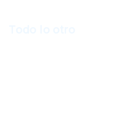
Todo lo otro
Museo Tamayo, Ciudad de México 11 de dici
marzo de 2019