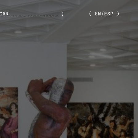
CAR _______________ )
( EN/ESP )