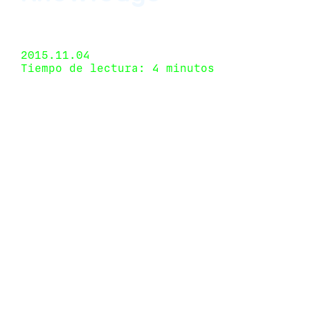
Páramo, Guadalajara, Jalisco, México 23 de
septiembre de 2015 - 14 de noviembre de 2015
2015.11.04
Tiempo de lectura: 4 minutos