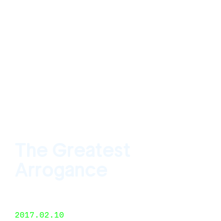
The Greatest
Arrogance
ASHES / ASHES, San Francisco, California, USA
10 de enero de 2017 - 25 de febrero de 2017
2017.02.10