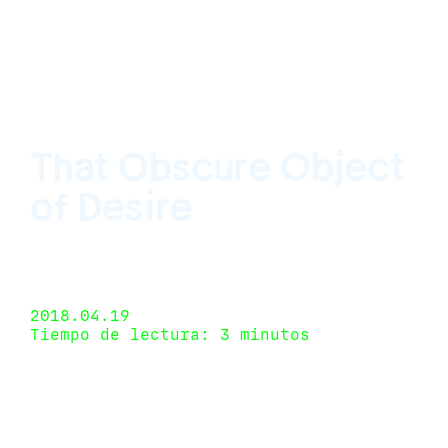
That Obscure Object
of Desire
Fortes D'Aloia & Gabriel: Galeria +
Carpintaria, São Paulo & Rio de Janeiro, Brazil
17 de marzo de 2018 - 28 de abril de 2018
2018.04.19
Tiempo de lectura: 3 minutos