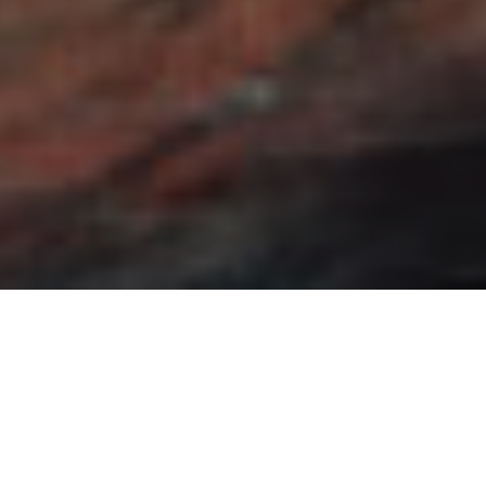
“Mi obra es más una indagación sobre mi
propia vulnerabilidad humana. Cuando
desaparece todo registro sobre la