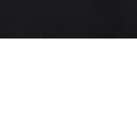
Morte subita 2
Jaime Lauriano.
. Sur Vecino.
Foto Cortesía de Plural Nodo Cultural
Faz
Barbara Wagner y Benjamin de Burca.
que Vai
. Sur Vecino. Foto Cortesía de
Plural Nodo Cultural
Centro Espacial Satelital de
La Decanatura.
Colombia
. Sur Vecino. Foto Cortesía de