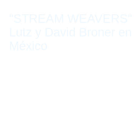
"STREAM WEAVERS" d
Lutz y David Broner en 
México
Oaxaca, México 23 abril, 2021 - 23 julio, 2021