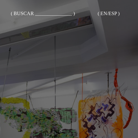
( BUSCAR _______________ )
( EN/ESP )