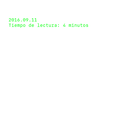
Nasher Museum of Art at Duke University,
Durham, North Carolina, USA 1 de septiembre de
2016 - 8 de enero de 2017
2016.09.11
Tiempo de lectura: 4 minutos