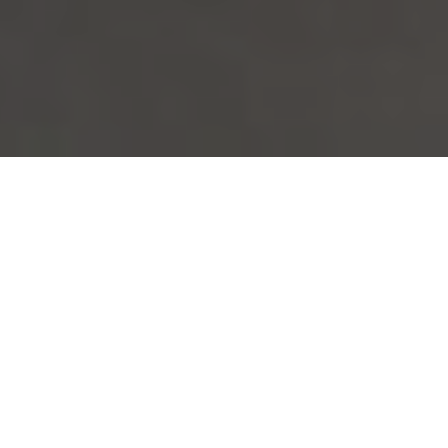
Las imágenes históricas en torno a la
sexualidad requieren ser escuchadas y
reflexionar críticamente las relaciones
que generan. Acercarse a otras
sexualidades requiere escuchar sus
afectos, así como reflexionar
críticamente las relaciones que generan.