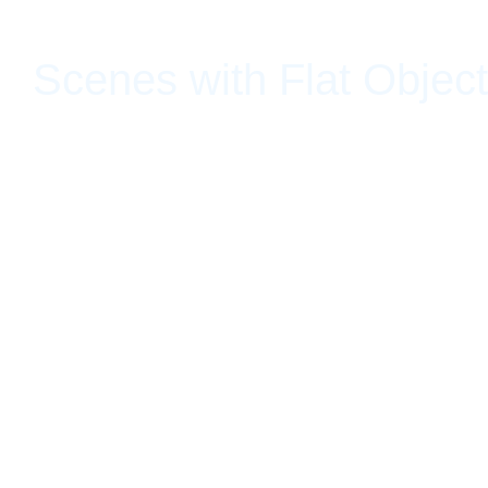
Scenes with Flat Objec
Travesía Cuatro, Guadalajara, Jalisco, México 30 de enero de 20