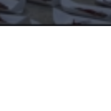
Ciudad de México a 8 de octubre de 2021.
— Galería Galería conmemora su tercer
aniversario con la exposición colectiva
Porque no podemos limitarnos a vivir
, que
se presenta en La Calera, en la ciudad de
Oaxaca del 8 de octubre al 6 de
noviembre.
Porque no podemos limitarnos a vivir
es