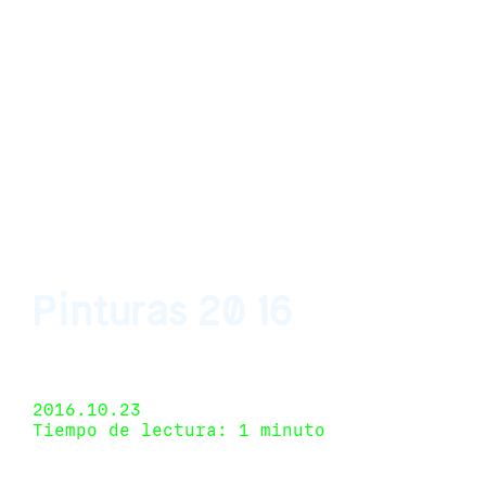
Pinturas 20 16
SlyZmud, Buenos Aires, Argentina 29 de
septiembre de 2016 - 12 de noviembre de 2016
2016.10.23
Tiempo de lectura: 1 minuto