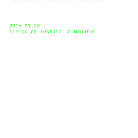
WARM, São Paulo, São Paulo, Brazil 17 de
diciembre de 2015 - 5 de febrero de 2016
2016.01.29
Tiempo de lectura: 2 minutos