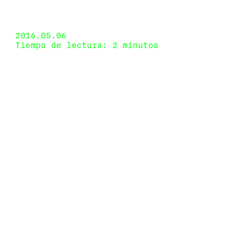
SADE, Los Angeles, California, USA 24 de abril
de 2016 - 18 de mayo de 2016
2016.05.06
Tiempo de lectura: 2 minutos