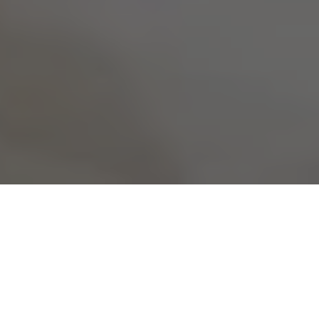
No todo lo que brilla
La muestra
recopila
obras de la artista guayaquileña María
José Argenzio, quien apropiándose de la