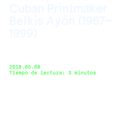
Cuban Printmaker
Belkis Ayón (1967–
1999)
Kemper Museum of Contemporary Art, Kansas City,
Missouri, USA 25 de enero de 2018 - 29 de mayo
de 2018
2018.05.08
Tiempo de lectura: 3 minutos