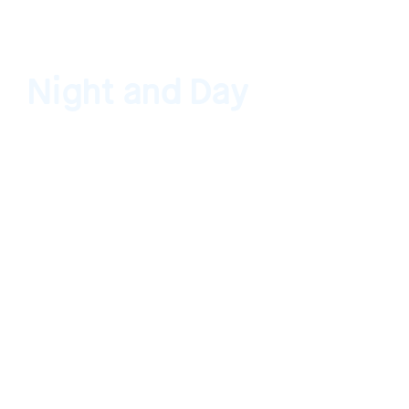
Night and Day
Aspen Art Museum, Aspen, Colorado, USA 17
de octubre de 2015