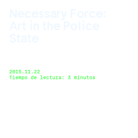
Necessary Force:
Art in the Police
State
University of New Mexico Art Museum,
Albuquerque, New Mexico, USA 11 de septiembre
de 2015 - 12 de diciembre de 2015
2015.11.22
Tiempo de lectura: 3 minutos