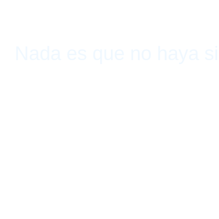
Nada es que no haya s
Armen Daguer, Guadalajara, Jalisco, México 30 de septiembre de