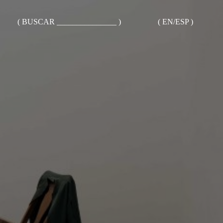
( BUSCAR _______________ )
( EN/ESP )