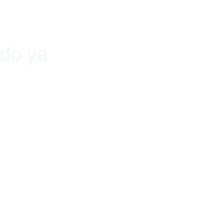
ido ya
 2019 - 9 de noviembre de 2019