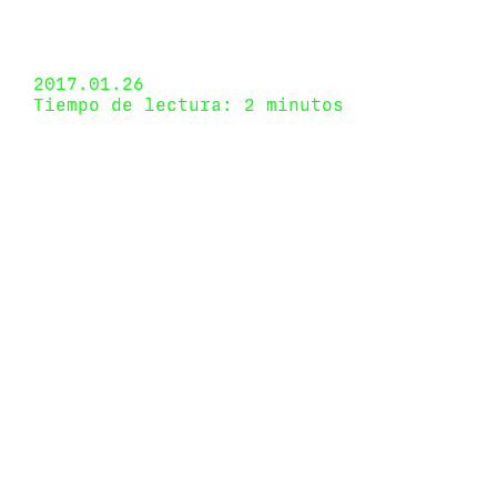
Hidrante, San Juan, Puerto Rico 8 de enero de
2017 - 1 de febrero de 2017
2017.01.26
Tiempo de lectura: 2 minutos