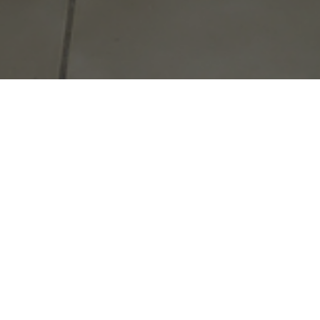
La muestra reúne una serie de obras de
carácter escultórico que señalan un
particular interés de la artista en el
estudio del espacio, la forma y la
materia. Asimismo, se presenta la obra
Arco Cerrado
inédita
(2021), hecha
expresamente para el espacio del
Arco Cerrado
museo.
consiste en una pieza